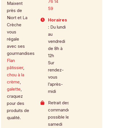
76 14
Maixent
59
près de
Niort et La
Horaires
Crèche
: Du lundi
vous
au
régale
vendredi
avec ses
de 8h à
gourmandises.
12h
Flan
Sur
pâtissier
,
rendez-
chou à la
vous
crème
,
l’après-
galette
,
midi
craquez
Retrait des
pour des
commandes
produits de
possible le
qualité.
samedi