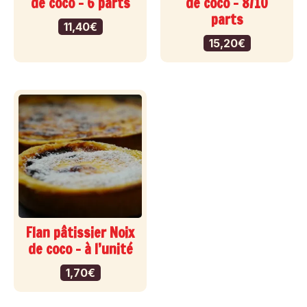
de coco – 6 parts
de coco – 8/10
parts
11,40
€
15,20
€
Flan pâtissier Noix
de coco – à l’unité
1,70
€