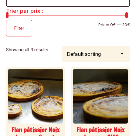
Trier par prix :
Price:
0€
—
20€
Filter
Showing all 3 results
Flan pâtissier Noix
Flan pâtissier Noix