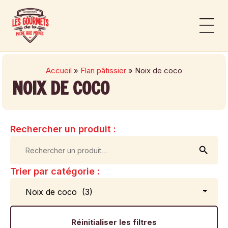
Panneau de gestion des cookies
Notre histoi
Nos produ
Accueil
»
Flan pâtissier
»
Noix de coco
NOIX DE COCO
Rechercher un produit :
Searc
Search
for:
Trier par catégorie :
Réinitialiser les filtres