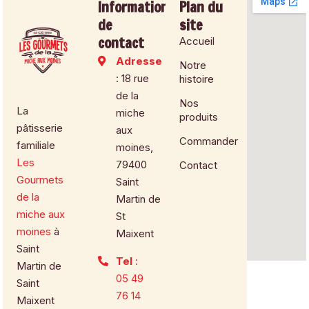
Informations
Plan du
de
site
contact
Accueil
Adresse
Notre
: 18 rue
histoire
de la
Nos
La
miche
produits
pâtisserie
aux
Commander
familiale
moines,
Les
79400
Contact
Gourmets
Saint
de la
Martin de
miche aux
St
moines
à
Maixent
Saint
Tel
:
Martin de
05 49
Saint
76 14
Maixent