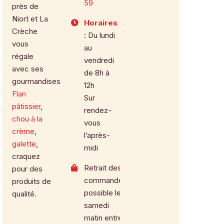
59
près de
Niort et La
Horaires
Crèche
: Du lundi
vous
au
régale
vendredi
avec ses
de 8h à
gourmandises.
12h
Flan
Sur
pâtissier
,
rendez-
chou à la
vous
crème
,
l’après-
galette
,
midi
craquez
Retrait des
pour des
commandes
produits de
possible le
qualité.
samedi
matin entre