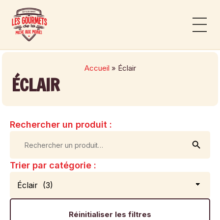
Panneau de gestion des cookies
Notre histoi
Nos produ
Accueil
»
Éclair
ÉCLAIR
Rechercher un produit :
Searc
Search
for:
Trier par catégorie :
Réinitialiser les filtres