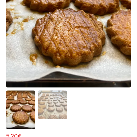
5,20
€