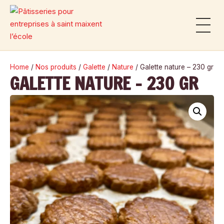
Panneau de gestion des cookies
Notre histoi
Nos produ
Home
/
Nos produits
/
Galette
/
Nature
/ Galette nature – 230 gr
GALETTE NATURE – 230 GR