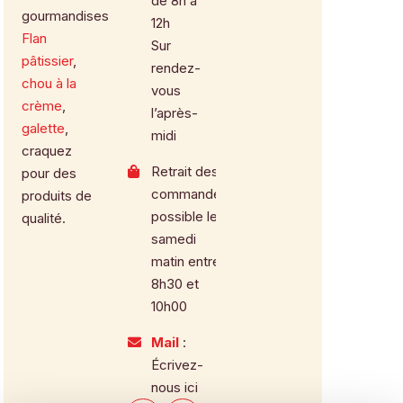
de 8h à
gourmandises.
12h
Flan
Sur
pâtissier
,
rendez-
chou à la
vous
crème
,
l’après-
galette
,
midi
craquez
Retrait des
pour des
commandes
produits de
possible le
qualité.
samedi
matin entre
8h30 et
10h00
Mail
:
Écrivez-
nous ici