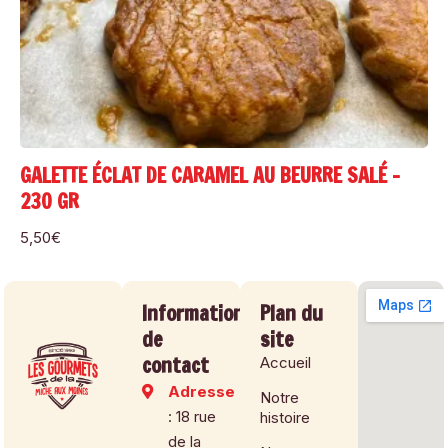
GALETTE ÉCLAT DE CARAMEL AU BEURRE SALÉ –
230 GR
5,50
€
Informations
Plan du
de
site
contact
Accueil
Adresse
Notre
: 18 rue
histoire
de la