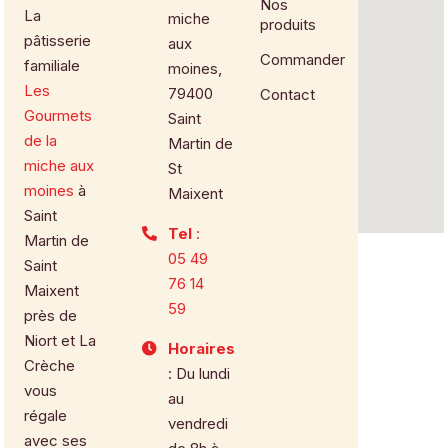
Nos
La
miche
produits
pâtisserie
aux
Commander
familiale
moines,
Les
79400
Contact
Gourmets
Saint
de la
Martin de
miche aux
St
moines
à
Maixent
Saint
Tel
:
Martin de
05 49
Saint
76 14
Maixent
59
près de
Niort et La
Horaires
Crèche
: Du lundi
vous
au
régale
vendredi
avec ses